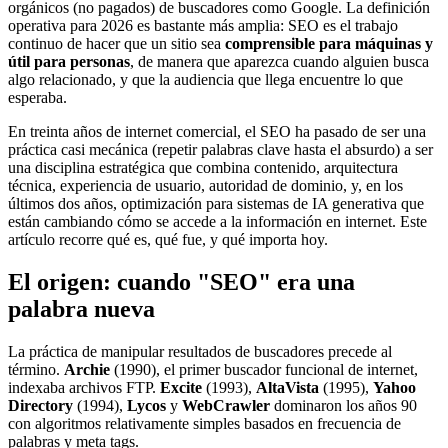
orgánicos (no pagados) de buscadores como Google. La definición
operativa para 2026 es bastante más amplia: SEO es el trabajo
continuo de hacer que un sitio sea
comprensible para máquinas y
útil para personas
, de manera que aparezca cuando alguien busca
algo relacionado, y que la audiencia que llega encuentre lo que
esperaba.
En treinta años de internet comercial, el SEO ha pasado de ser una
práctica casi mecánica (repetir palabras clave hasta el absurdo) a ser
una disciplina estratégica que combina contenido, arquitectura
técnica, experiencia de usuario, autoridad de dominio, y, en los
últimos dos años, optimización para sistemas de IA generativa que
están cambiando cómo se accede a la información en internet. Este
artículo recorre qué es, qué fue, y qué importa hoy.
El origen: cuando "SEO" era una
palabra nueva
La práctica de manipular resultados de buscadores precede al
término.
Archie
(1990), el primer buscador funcional de internet,
indexaba archivos FTP.
Excite
(1993),
AltaVista
(1995),
Yahoo
Directory
(1994),
Lycos
y
WebCrawler
dominaron los años 90
con algoritmos relativamente simples basados en frecuencia de
palabras y meta tags.