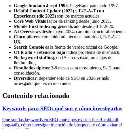
Google fundado 4 sept 1998
, PageRank patentado 1997.
Helpful Content Update (2022)
y
E-E-A-T con
Experience (dic 2022)
son los marcos actuales.
Core Web Vitals
factor de ranking desde junio 2021.
Mobile-First Indexing
generalizado desde 2018-2020.
AI Overviews
desde mayo 2024: cambio estructural reciente.
Cinco pilares
: contenido útil, técnica, autoridad, E-E-A-T,
UX.
Search Console
es la fuente de verdad oficial de Google.
CTR alto + retención baja
indica problema de mismatch.
No keyword stuffing
, no IA sin revisión, no atajos de
linkbuilding.
Resultados típicos
: 3-6 meses para movimiento, 9-12 para
consolidación.
Diversificar
: depender solo de SEO en 2026 es más
arriesgado que hace cinco años.
Contenido relacionado
Keywords para SEO: qué son y cómo investigarlas
Qué son las keywords en SEO, qué tipos existen (head, mid-tail,
long-tail), cómo investigar intención de búsqueda y cómo evitar el