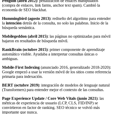
Penguin (abril 2012)
: penalización de enlaces manipulados
(compra de enlaces, link farms, anchor text spam). Cambió la
economía de SEO blackhat.
Hummingbird (agosto 2013)
: rediseño del algoritmo para entender
la
intención
detrás de la consulta, no solo las palabras. Inicio de la
búsqueda semántica.
Mobilegeddon (abril 2015)
: las páginas no optimizadas para móvil
bajaron en resultados de búsqueda móvil.
RankBrain (octubre 2015)
: primer componente de aprendizaje
automático visible. Ayudaba a interpretar consultas únicas o
ambiguas.
Mobile-First Indexing
(anunciado 2016, generalizado 2018-2020):
Google empezó a usar la versión móvil de los sitios como referencia
primaria para indexación.
BERT (octubre 2019)
: integración de modelos de lenguaje natural
(Transformers) para entender mejor el contexto de las consultas.
Page Experience Update / Core Web Vitals (junio 2021)
: las
métricas de experiencia de usuario (LCP, CLS, FID/INP) se
convirtieron en factor de ranking. SEO técnico se volvió más
importante que nunca.