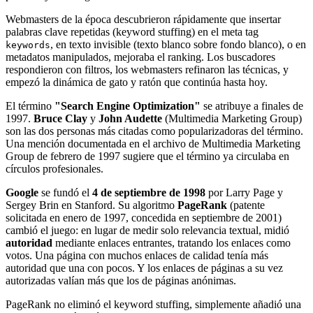
Webmasters de la época descubrieron rápidamente que insertar
palabras clave repetidas (keyword stuffing) en el meta tag
, en texto invisible (texto blanco sobre fondo blanco), o en
keywords
metadatos manipulados, mejoraba el ranking. Los buscadores
respondieron con filtros, los webmasters refinaron las técnicas, y
empezó la dinámica de gato y ratón que continúa hasta hoy.
El término
"Search Engine Optimization"
se atribuye a finales de
1997.
Bruce Clay
y
John Audette
(Multimedia Marketing Group)
son las dos personas más citadas como popularizadoras del término.
Una mención documentada en el archivo de Multimedia Marketing
Group de febrero de 1997 sugiere que el término ya circulaba en
círculos profesionales.
Google
se fundó el
4 de septiembre de 1998
por Larry Page y
Sergey Brin en Stanford. Su algoritmo
PageRank
(patente
solicitada en enero de 1997, concedida en septiembre de 2001)
cambió el juego: en lugar de medir solo relevancia textual, midió
autoridad
mediante enlaces entrantes, tratando los enlaces como
votos. Una página con muchos enlaces de calidad tenía más
autoridad que una con pocos. Y los enlaces de páginas a su vez
autorizadas valían más que los de páginas anónimas.
PageRank no eliminó el keyword stuffing, simplemente añadió una