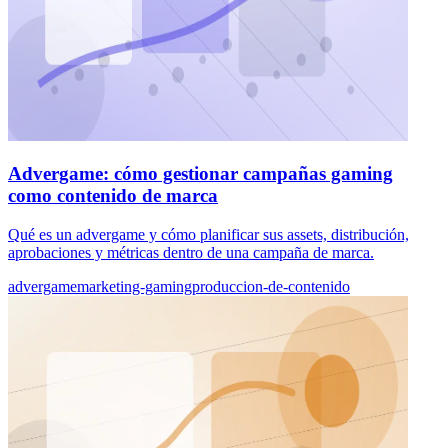
Advergame: cómo gestionar campañas gaming
como contenido de marca
Qué es un advergame y cómo planificar sus assets, distribución,
aprobaciones y métricas dentro de una campaña de marca.
advergame
marketing-gaming
produccion-de-contenido