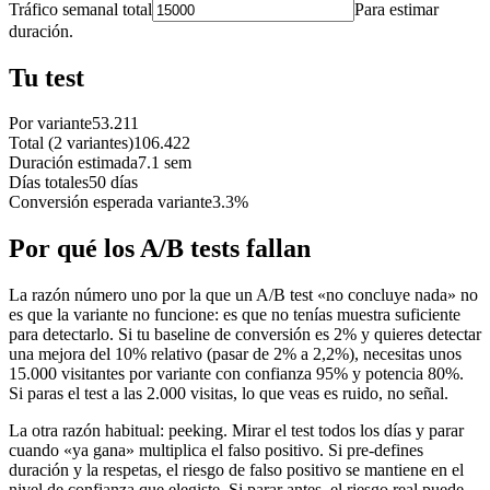
Tráfico semanal total
Para estimar
duración.
Tu test
Por variante
53.211
Total (2 variantes)
106.422
Duración estimada
7.1 sem
Días totales
50 días
Conversión esperada variante
3.3%
Por qué los A/B tests fallan
La razón número uno por la que un A/B test «no concluye nada» no
es que la variante no funcione: es que no tenías muestra suficiente
para detectarlo. Si tu baseline de conversión es 2% y quieres detectar
una mejora del 10% relativo (pasar de 2% a 2,2%), necesitas unos
15.000 visitantes por variante con confianza 95% y potencia 80%.
Si paras el test a las 2.000 visitas, lo que veas es ruido, no señal.
La otra razón habitual: peeking. Mirar el test todos los días y parar
cuando «ya gana» multiplica el falso positivo. Si pre-defines
duración y la respetas, el riesgo de falso positivo se mantiene en el
nivel de confianza que elegiste. Si parar antes, el riesgo real puede