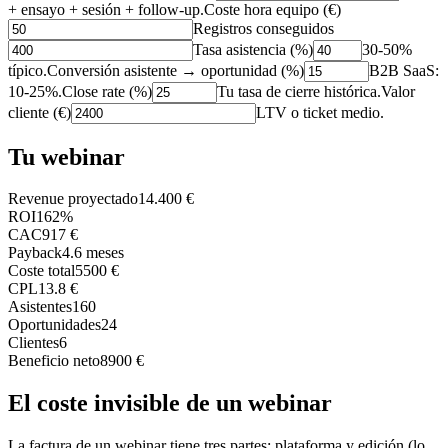
+ ensayo + sesión + follow-up.
Coste hora equipo (€)
Registros conseguidos
Tasa asistencia (%)
30-50%
típico.
Conversión asistente → oportunidad (%)
B2B SaaS:
10-25%.
Close rate (%)
Tu tasa de cierre histórica.
Valor
cliente (€)
LTV o ticket medio.
Tu webinar
Revenue proyectado
14.400 €
ROI
162%
CAC
917 €
Payback
4.6 meses
Coste total
5500 €
CPL
13.8 €
Asistentes
160
Oportunidades
24
Clientes
6
Beneficio neto
8900 €
El coste invisible de un webinar
La factura de un webinar tiene tres partes: plataforma y edición (lo