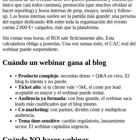
único que casi todos cuentan), promoción (que muchos olvidan al
hacer reporting) y horas internas de prep, ensayo, sesión y follow-
up. Las horas internas suelen ser la partida más grande: una persona
del equipo dedicando 40h entre toda la organización del evento
cuesta 2.000 €+ cargados, más que la plataforma.
Sin contar esas horas, el ROI sale ficticiamente alto. Esta
calculadora obliga a ponerlas. Una vez sumas todo, el CAC real del
webinar puede sorprenderte.
Cuándo un webinar gana al blog
•
Producto complejo
: necesitas demo + Q&A en vivo. El
blog lo intenta y no puede.
•
Ticket alto
: si tu cliente vale >5k€, el coste por lead
aceptable es mayor y el webinar puede rentar.
•
Audiencia ya formada
: con lista grande, el webinar saca
leads más cualificados que el blog mismo.
•
Co-marketing
: con partner, divides coste y multiplicas
audiencia.
•
Tema time-sensitive
: cambio regulatorio, lanzamiento
sector. El webinar capitaliza urgencia.
Cuándo NO hacer webinar