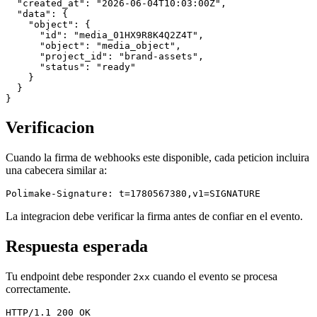
  "created_at": "2026-06-04T10:03:00Z",

  "data": {

    "object": {

      "id": "media_01HX9R8K4Q2Z4T",

      "object": "media_object",

      "project_id": "brand-assets",

      "status": "ready"

    }

  }

Verificacion
Cuando la firma de webhooks este disponible, cada peticion incluira
una cabecera similar a:
La integracion debe verificar la firma antes de confiar en el evento.
Respuesta esperada
Tu endpoint debe responder
cuando el evento se procesa
2xx
correctamente.