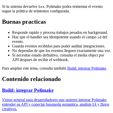
Si tu sistema devuelve
, Polimake podra reintentar el evento
5xx
segun la politica de reintentos configurada.
Buenas practicas
Responde rapido y procesa trabajos pesados en background.
Haz que el handler sea idempotente usando el campo
del
id
evento.
Guarda eventos recibidos para poder auditar integraciones.
No dependas de que los eventos lleguen exactamente una vez.
Si necesitas estado definitivo, consulta el media object por
API despues de recibir el webhook.
Para ampliar este tema, consulta también
Build: integrar Polimake
.
Contenido relacionado
Build: integrar Polimake
Vision general para desarrolladores que quieren integrar Polimake,
entender su API y conectar busqueda semantica, analisis IA y flujos
creativos.