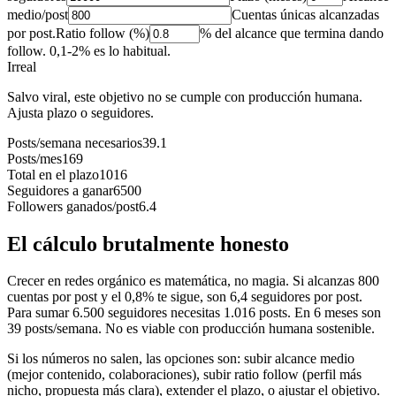
medio/post
Cuentas únicas alcanzadas
por post.
Ratio follow (%)
% del alcance que termina dando
follow. 0,1-2% es lo habitual.
Irreal
Salvo viral, este objetivo no se cumple con producción humana.
Ajusta plazo o seguidores.
Posts/semana necesarios
39.1
Posts/mes
169
Total en el plazo
1016
Seguidores a ganar
6500
Followers ganados/post
6.4
El cálculo brutalmente honesto
Crecer en redes orgánico es matemática, no magia. Si alcanzas 800
cuentas por post y el 0,8% te sigue, son 6,4 seguidores por post.
Para sumar 6.500 seguidores necesitas 1.016 posts. En 6 meses son
39 posts/semana. No es viable con producción humana sostenible.
Si los números no salen, las opciones son: subir alcance medio
(mejor contenido, colaboraciones), subir ratio follow (perfil más
nicho, propuesta más clara), extender el plazo, o ajustar el objetivo.