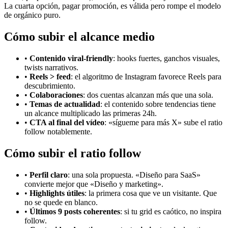
La cuarta opción, pagar promoción, es válida pero rompe el modelo
de orgánico puro.
Cómo subir el alcance medio
•
Contenido viral-friendly
: hooks fuertes, ganchos visuales,
twists narrativos.
•
Reels > feed
: el algoritmo de Instagram favorece Reels para
descubrimiento.
•
Colaboraciones
: dos cuentas alcanzan más que una sola.
•
Temas de actualidad
: el contenido sobre tendencias tiene
un alcance multiplicado las primeras 24h.
•
CTA al final del vídeo
: «sígueme para más X» sube el ratio
follow notablemente.
Cómo subir el ratio follow
•
Perfil claro
: una sola propuesta. «Diseño para SaaS»
convierte mejor que «Diseño y marketing».
•
Highlights útiles
: la primera cosa que ve un visitante. Que
no se quede en blanco.
•
Últimos 9 posts coherentes
: si tu grid es caótico, no inspira
follow.