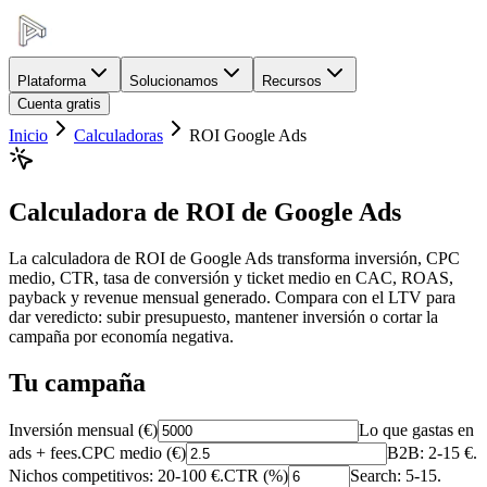
Plataforma
Solucionamos
Recursos
Cuenta gratis
Inicio
Calculadoras
ROI Google Ads
Calculadora de ROI de Google Ads
La calculadora de ROI de Google Ads transforma inversión, CPC
medio, CTR, tasa de conversión y ticket medio en CAC, ROAS,
payback y revenue mensual generado. Compara con el LTV para
dar veredicto: subir presupuesto, mantener inversión o cortar la
campaña por economía negativa.
Tu campaña
Inversión mensual (€)
Lo que gastas en
ads + fees.
CPC medio (€)
B2B: 2-15 €.
Nichos competitivos: 20-100 €.
CTR (%)
Search: 5-15.