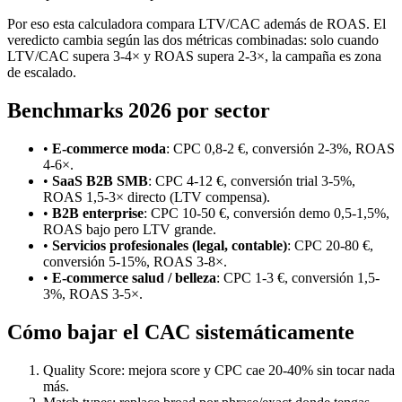
Por eso esta calculadora compara LTV/CAC además de ROAS. El
veredicto cambia según las dos métricas combinadas: solo cuando
LTV/CAC supera 3-4× y ROAS supera 2-3×, la campaña es zona
de escalado.
Benchmarks 2026 por sector
•
E-commerce moda
: CPC 0,8-2 €, conversión 2-3%, ROAS
4-6×.
•
SaaS B2B SMB
: CPC 4-12 €, conversión trial 3-5%,
ROAS 1,5-3× directo (LTV compensa).
•
B2B enterprise
: CPC 10-50 €, conversión demo 0,5-1,5%,
ROAS bajo pero LTV grande.
•
Servicios profesionales (legal, contable)
: CPC 20-80 €,
conversión 5-15%, ROAS 3-8×.
•
E-commerce salud / belleza
: CPC 1-3 €, conversión 1,5-
3%, ROAS 3-5×.
Cómo bajar el CAC sistemáticamente
Quality Score: mejora score y CPC cae 20-40% sin tocar nada
más.