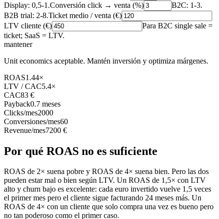
Display: 0,5-1.
Conversión click → venta (%)
B2C: 1-3.
B2B trial: 2-8.
Ticket medio / venta (€)
LTV cliente (€)
Para B2C single sale =
ticket; SaaS = LTV.
mantener
Unit economics aceptable. Mantén inversión y optimiza márgenes.
ROAS
1.44×
LTV / CAC
5.4×
CAC
83 €
Payback
0.7 meses
Clicks/mes
2000
Conversiones/mes
60
Revenue/mes
7200 €
Por qué ROAS no es suficiente
ROAS de 2× suena pobre y ROAS de 4× suena bien. Pero las dos
pueden estar mal o bien según LTV. Un ROAS de 1,5× con LTV
alto y churn bajo es excelente: cada euro invertido vuelve 1,5 veces
el primer mes pero el cliente sigue facturando 24 meses más. Un
ROAS de 4× con un cliente que solo compra una vez es bueno pero
no tan poderoso como el primer caso.