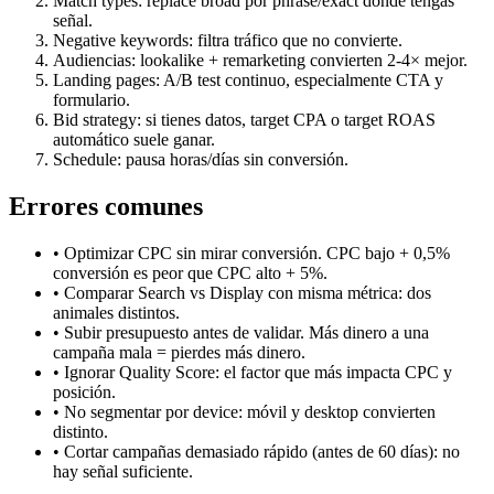
Match types: replace broad por phrase/exact donde tengas
señal.
Negative keywords: filtra tráfico que no convierte.
Audiencias: lookalike + remarketing convierten 2-4× mejor.
Landing pages: A/B test continuo, especialmente CTA y
formulario.
Bid strategy: si tienes datos, target CPA o target ROAS
automático suele ganar.
Schedule: pausa horas/días sin conversión.
Errores comunes
• Optimizar CPC sin mirar conversión. CPC bajo + 0,5%
conversión es peor que CPC alto + 5%.
• Comparar Search vs Display con misma métrica: dos
animales distintos.
• Subir presupuesto antes de validar. Más dinero a una
campaña mala = pierdes más dinero.
• Ignorar Quality Score: el factor que más impacta CPC y
posición.
• No segmentar por device: móvil y desktop convierten
distinto.
• Cortar campañas demasiado rápido (antes de 60 días): no
hay señal suficiente.