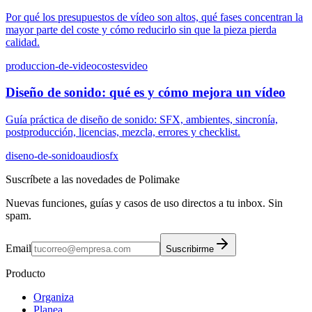
Por qué los presupuestos de vídeo son altos, qué fases concentran la
mayor parte del coste y cómo reducirlo sin que la pieza pierda
calidad.
produccion-de-video
costes
video
Diseño de sonido: qué es y cómo mejora un vídeo
Guía práctica de diseño de sonido: SFX, ambientes, sincronía,
postproducción, licencias, mezcla, errores y checklist.
diseno-de-sonido
audio
sfx
Suscríbete a las novedades de Polimake
Nuevas funciones, guías y casos de uso directos a tu inbox. Sin
spam.
Email
Suscribirme
Producto
Organiza
Planea