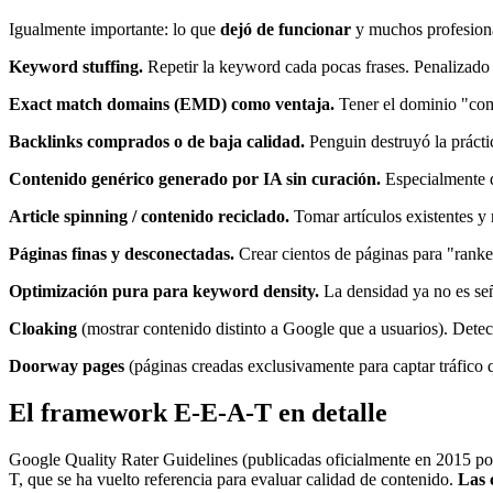
Igualmente importante: lo que
dejó de funcionar
y muchos profesional
Keyword stuffing.
Repetir la keyword cada pocas frases. Penalizad
Exact match domains (EMD) como ventaja.
Tener el dominio "com
Backlinks comprados o de baja calidad.
Penguin destruyó la prácti
Contenido genérico generado por IA sin curación.
Especialmente d
Article spinning / contenido reciclado.
Tomar artículos existentes y
Páginas finas y desconectadas.
Crear cientos de páginas para "rankea
Optimización pura para keyword density.
La densidad ya no es seña
Cloaking
(mostrar contenido distinto a Google que a usuarios). Dete
Doorway pages
(páginas creadas exclusivamente para captar tráfico q
El framework E-E-A-T en detalle
Google Quality Rater Guidelines (publicadas oficialmente en 2015 por
T, que se ha vuelto referencia para evaluar calidad de contenido.
Las 