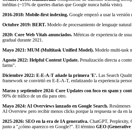
inéditas (~15% de queries diarias que Google nunca había visto).
2016-2018: Mobile-first indexing.
Google empezó a usar la versión mó
Octubre 2019: BERT.
Modelo de procesamiento de lenguaje natural 
2020: Core Web Vitals anunciados.
Métricas de experiencia de usua
gradual durante 2021.
Mayo 2021: MUM (Multitask Unified Model).
Modelo multi-task m
Agosto 2022: Helpful Content Update.
Penalización directa a cont
farms".
Diciembre 2022: E-E-A-T añade la primera 'E'.
Las Search Qualit
framework se convirtió en E-E-A-T, enfatizando la experiencia person
Marzo y septiembre 2024: Core Updates con foco en spam y conte
90% de tráfico de un día para otro.
Mayo 2024: AI Overviews lanzado en Google Search.
Resúmenes ge
AI Overview pero recibir menos clicks porque la respuesta se da en l
2025-2026: SEO en la era de IA generativa.
ChatGPT, Perplexity, C
junto a "¿cómo aparezco en Google?". El término
GEO (Generative 