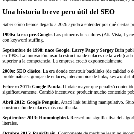
Una historia breve pero útil del SEO
Saber cómo hemos llegado a 2026 ayuda a entender por qué ciertas prác
1990s: la era pre-Google.
Los primeros buscadores (AltaVista, Lycos,
con keyword stuffing.
Septiembre de 1998: nace Google.
Larry Page y Sergey Brin
publ
en 1998. La innovación: usar la estructura de enlaces de la web (cada
superior a la competencia. La empresa creció exponencialmente.
2000s: SEO clásico.
La era donde construir backlinks (de calidad o de 
problemáticas: granjas de enlaces, intercambios de links, keyword stu
Febrero 2011: Google Panda.
Update mayor que penalizó contenido 
significativamente. Cambió incentivos: producir mucho contenido pob
Abril 2012: Google Penguin.
Atacó link building manipulativo. Siti
construcción de enlaces más cualificada.
Septiembre 2013: Hummingbird.
Reescritura significativa del alg
literales.
Octubre 2015: RankBrain.
Componente de machine learning incorpor