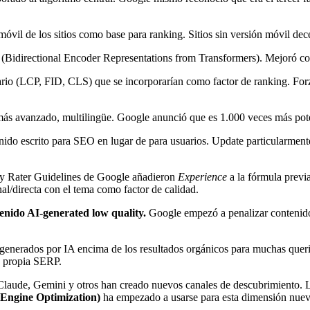
vil de los sitios como base para ranking. Sitios sin versión móvil dece
(Bidirectional Encoder Representations from Transformers). Mejoró co
rio (LCP, FID, CLS) que se incorporarían como factor de ranking. Forz
ás avanzado, multilingüe. Google anunció que es 1.000 veces más pot
enido escrito para SEO en lugar de para usuarios. Update particularmen
y Rater Guidelines de Google añadieron
Experience
a la fórmula previ
al/directa con el tema como factor de calidad.
nido AI-generated low quality.
Google empezó a penalizar contenido 
nerados por IA encima de los resultados orgánicos para muchas queries.
a propia SERP.
laude, Gemini y otros han creado nuevos canales de descubrimiento. 
Engine Optimization)
ha empezado a usarse para esta dimensión nuev