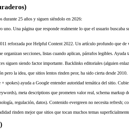
uraderos)
os durante 25 años y siguen siéndolo en 2026:
o uno. Una página que responde realmente lo que el usuario buscaba su
11 reforzada por Helpful Content 2022. Un artículo profundo que de v
 organizan secciones, listas cuando aplican, párrafos legibles. Ayuda 
 siguen siendo factor importante. Backlinks editoriales (alguien enlaz
 pero la idea, que sitios lentos rinden peor, ha sido cierta desde 2010.
e + spokes) ayuda a Google entender autoridad temática del sitio. Cubi
keywords), meta descriptions que prometen valor real, schema markup d
ología, regulación, datos). Contenido evergreen no necesita refresh; con
didad rinden mejor que sitios que tocan muchos temas superficialmente.
)