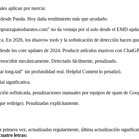
es aplican por inercia:
o desde Panda. Hoy daña rendimiento más que ayudarlo.
prarzapatosbaratos.com" no da ventaja por sí solo desde el EMD upda
ca. En 2026, los disavow tools y la sofisticación de detección hacen qu
esde los core updates de 2024. Producir artículos masivos con ChatGPT
 reescribir mecánicamente. Detectado fácilmente, penalizado.
r long-tail" sin profundidad real. Helpful Content lo penalizó.
l significativa.
cción sofisticada, penalizaciones manuales por equipos de spam de Goo
ue redirige). Penalizadas explícitamente.
 primera vez, actualizadas regularmente, última actualización signifi
cuatro letras: