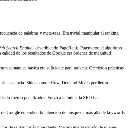
ecuencia de palabras y meta-tags. Era trivial manipular el ranking
Web Search Engine"
describiendo PageRank. Patentaron el algoritmo
La calidad de los resultados de Google era órdenes de magnitud
ctura semántica básica era suficiente para rankear. Crecieron prácticas
os sin sustancia. Sitios como eHow, Demand Media perdieron
mizado fueron penalizados. Forzó a la industria SEO hacia
cio de Google entendiendo intención de búsqueda más allá de keywords
ctor de ranking más importante. Mejoró interpretación de queries