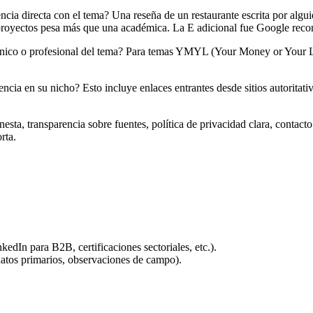
ncia directa con el tema? Una reseña de un restaurante escrita por algu
 proyectos pesa más que una académica. La E adicional fue Google recon
nico o profesional del tema? Para temas YMYL (Your Money or Your Life, 
ncia en su nicho? Esto incluye enlaces entrantes desde sitios autoritati
nesta, transparencia sobre fuentes, política de privacidad clara, conta
rta.
kedIn para B2B, certificaciones sectoriales, etc.).
datos primarios, observaciones de campo).