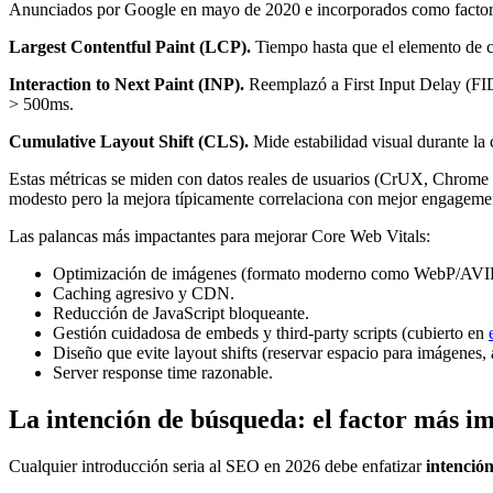
Anunciados por Google en mayo de 2020 e incorporados como factor d
Largest Contentful Paint (LCP).
Tiempo hasta que el elemento de c
Interaction to Next Paint (INP).
Reemplazó a First Input Delay (FID
> 500ms.
Cumulative Layout Shift (CLS).
Mide estabilidad visual durante la 
Estas métricas se miden con datos reales de usuarios (CrUX, Chrome 
modesto pero la mejora típicamente correlaciona con mejor engagement
Las palancas más impactantes para mejorar Core Web Vitals:
Optimización de imágenes (formato moderno como WebP/AVIF, 
Caching agresivo y CDN.
Reducción de JavaScript bloqueante.
Gestión cuidadosa de embeds y third-party scripts (cubierto en
Diseño que evite layout shifts (reservar espacio para imágenes, 
Server response time razonable.
La intención de búsqueda: el factor más i
Cualquier introducción seria al SEO en 2026 debe enfatizar
intenció