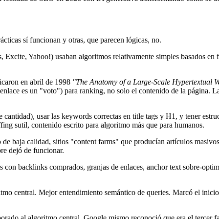
ticas sí funcionan y otras, que parecen lógicas, no.
 Excite, Yahoo!) usaban algoritmos relativamente simples basados en fr
icaron en abril de 1998
"The Anatomy of a Large-Scale Hypertextual 
 enlace es un "voto") para ranking, no solo el contenido de la página. 
cantidad), usar las keywords correctas en title tags y H1, y tener estru
ffing sutil, contenido escrito para algoritmo más que para humanos.
de baja calidad, sitios "content farms" que producían artículos masiv
re dejó de funcionar.
os con backlinks comprados, granjas de enlaces, anchor text sobre-opti
oritmo central. Mejor entendimiento semántico de queries. Marcó el ini
ado al algoritmo central. Google mismo reconoció que era el tercer fa