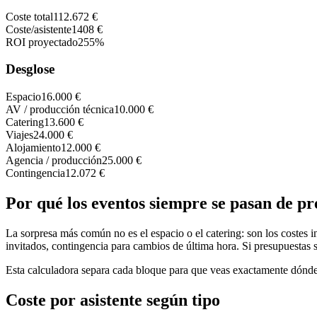
Coste total
112.672 €
Coste/asistente
1408 €
ROI proyectado
255%
Desglose
Espacio
16.000 €
AV / producción técnica
10.000 €
Catering
13.600 €
Viajes
24.000 €
Alojamiento
12.000 €
Agencia / producción
25.000 €
Contingencia
12.072 €
Por qué los eventos siempre se pasan de p
La sorpresa más común no es el espacio o el catering: son los costes i
invitados, contingencia para cambios de última hora. Si presupuestas s
Esta calculadora separa cada bloque para que veas exactamente dónde 
Coste por asistente según tipo