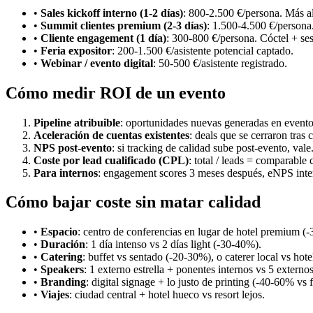
•
Sales kickoff interno (1-2 días)
: 800-2.500 €/persona. Más alt
•
Summit clientes premium (2-3 días)
: 1.500-4.500 €/persona
•
Cliente engagement (1 día)
: 300-800 €/persona. Cóctel + se
•
Feria expositor
: 200-1.500 €/asistente potencial captado.
•
Webinar / evento digital
: 50-500 €/asistente registrado.
Cómo medir ROI de un evento
Pipeline atribuible
: oportunidades nuevas generadas en event
Aceleración de cuentas existentes
: deals que se cerraron tras
NPS post-evento
: si tracking de calidad sube post-evento, vale
Coste por lead cualificado (CPL)
: total / leads = comparable 
Para internos
: engagement scores 3 meses después, eNPS inte
Cómo bajar coste sin matar calidad
•
Espacio
: centro de conferencias en lugar de hotel premium (
•
Duración
: 1 día intenso vs 2 días light (-30-40%).
•
Catering
: buffet vs sentado (-20-30%), o caterer local vs hot
•
Speakers
: 1 externo estrella + ponentes internos vs 5 externos
•
Branding
: digital signage + lo justo de printing (-40-60% vs fu
•
Viajes
: ciudad central + hotel hueco vs resort lejos.