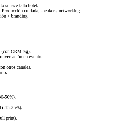
o si hace falta hotel.
. Producción cuidada, speakers, networking.
sión + branding.
o (con CRM tag).
 conversación en evento.
.
con otros canales.
rno.
-30-50%).
el (-15-25%).
.
ll print).