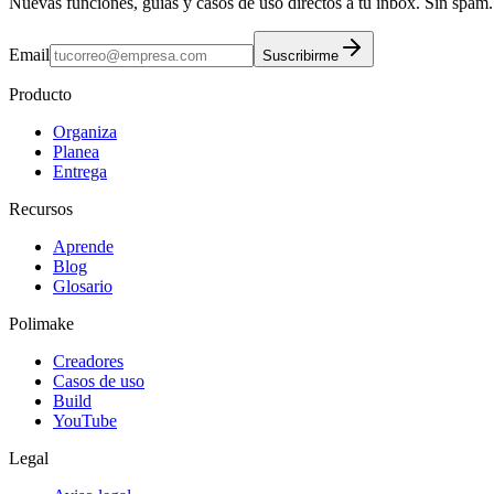
Nuevas funciones, guías y casos de uso directos a tu inbox. Sin spam.
Email
Suscribirme
Producto
Organiza
Planea
Entrega
Recursos
Aprende
Blog
Glosario
Polimake
Creadores
Casos de uso
Build
YouTube
Legal