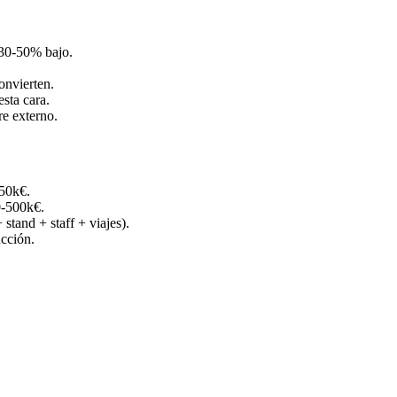
e 30-50% bajo.
onvierten.
sta cara.
re externo.
150k€.
0-500k€.
 stand + staff + viajes).
cción.