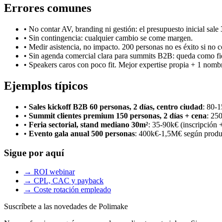
Errores comunes
• No contar AV, branding ni gestión: el presupuesto inicial sal
• Sin contingencia: cualquier cambio se come margen.
• Medir asistencia, no impacto. 200 personas no es éxito si no c
• Sin agenda comercial clara para summits B2B: queda como fie
• Speakers caros con poco fit. Mejor expertise propia + 1 nomb
Ejemplos típicos
•
Sales kickoff B2B 60 personas, 2 días, centro ciudad
: 80-
•
Summit clientes premium 150 personas, 2 días + cena
: 25
•
Feria sectorial, stand mediano 30m²
: 35-90k€ (inscripción +
•
Evento gala anual 500 personas
: 400k€-1,5M€ según produ
Sigue por aquí
→ ROI webinar
→ CPL, CAC y payback
→ Coste rotación empleado
Suscríbete a las novedades de Polimake