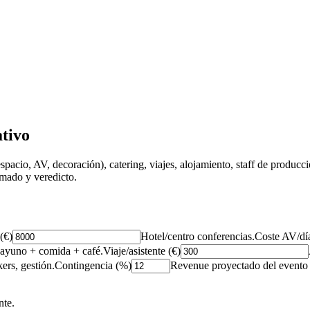
ativo
acio, AV, decoración), catering, viajes, alojamiento, staff de producció
mado y veredicto.
(€)
Hotel/centro conferencias.
Coste AV/día
ayuno + comida + café.
Viaje/asistente (€)
ers, gestión.
Contingencia (%)
Revenue proyectado del evento 
nte.