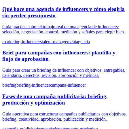
Qué hace una agencia de influencers y cómo elegirla
sin perder presupuesto
Guía práctica sobre el trabajo real de una agencia de influencers:
selección, negociación, control, medición y señales para elegir bien.
marketing-influencers
talent-management
agencia
Brief para campañas con influencers: plantilla y
flujo de aprobación
Guía para crear un briefing de influencer con objetivos, entregables,
calendario, derechos, revisión, aprobación y métricas.
briefing
briefing-influencer
campana-influencer
Fases de una campaña publicitaria: briefing,
producción y optimización
Guía operativa para estructurar campañas publicitarias con objetivos,
briefing, creatividad, aprobación, publicación y medición.
campaña-publicitaria
agencia
departamento-marketing