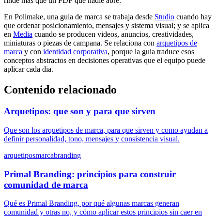
rinde mas que un PDF que nadie abre.
En Polimake, una guia de marca se trabaja desde
Studio
cuando hay
que ordenar posicionamiento, mensajes y sistema visual; y se aplica
en
Media
cuando se producen videos, anuncios, creatividades,
miniaturas o piezas de campana. Se relaciona con
arquetipos de
marca
y con
identidad corporativa
, porque la guia traduce esos
conceptos abstractos en decisiones operativas que el equipo puede
aplicar cada dia.
Contenido relacionado
Arquetipos: que son y para que sirven
Que son los arquetipos de marca, para que sirven y como ayudan a
definir personalidad, tono, mensajes y consistencia visual.
arquetipos
marca
branding
Primal Branding: principios para construir
comunidad de marca
Qué es Primal Branding, por qué algunas marcas generan
comunidad y otras no, y cómo aplicar estos principios sin caer en